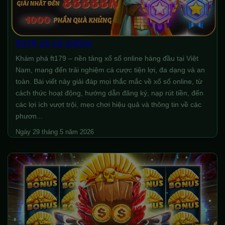
ft179 xổ số online
Khám phá ft179 – nền tảng xổ số online hàng đầu tại Việt
Nam, mang đến trải nghiệm cá cược tiện lợi, đa dạng và an
toàn. Bài viết này giải đáp mọi thắc mắc về xổ số online, từ
cách thức hoạt động, hướng dẫn đăng ký, nạp rút tiền, đến
các lợi ích vượt trội, mẹo chơi hiệu quả và thông tin về các
phươn...
Ngày 29 tháng 5 năm 2026