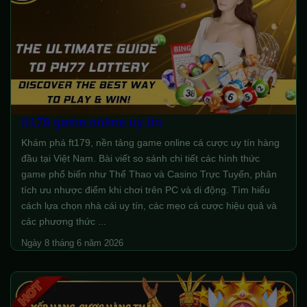
ft179 game online uy tín
Khám phá ft179, nền tảng game online cá cược uy tín hàng
đầu tại Việt Nam. Bài viết so sánh chi tiết các hình thức
game phổ biến như Thể Thao và Casino Trực Tuyến, phân
tích ưu nhược điểm khi chơi trên PC và di động. Tìm hiểu
cách lựa chọn nhà cái uy tín, các mẹo cá cược hiệu quả và
các phương thức ...
Ngày 8 tháng 6 năm 2026