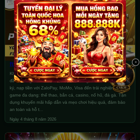
×
ft179 live 21
Khám phá ft179 live 21, nền tảng cá cược trực tuyến hàng
đầu cho người mới tại Việt Nam. Hướng dẫn chi tiết từ đăng
ký, nạp tiền với ZaloPay, MoMo, Visa đến trải nghiệm kho
game đa dạng: thể thao, bắn cá, casino, nổ hũ, đá gà. Tận
dụng khuyến mãi hấp dẫn và mẹo chơi hiệu quả, đảm bảo
an toàn và hỗ t...
Ngày 4 tháng 8 năm 2026