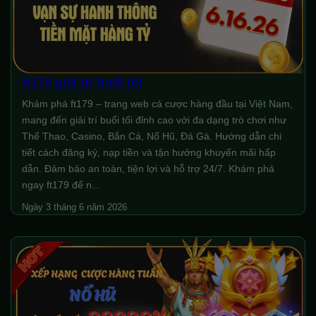
ft179 giải trí buổi tối
Khám phá ft179 – trang web cá cược hàng đầu tại Việt Nam,
mang đến giải trí buổi tối đỉnh cao với đa dạng trò chơi như
Thể Thao, Casino, Bắn Cá, Nổ Hũ, Đá Gà. Hướng dẫn chi
tiết cách đăng ký, nạp tiền và tận hưởng khuyến mãi hấp
dẫn. Đảm bảo an toàn, tiện lợi và hỗ trợ 24/7. Khám phá
ngay ft179 để n...
Ngày 3 tháng 6 năm 2026