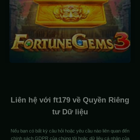
Liên hệ với ft179 về Quyền Riêng
tư Dữ liệu
Nếu bạn có bất kỳ câu hỏi hoặc yêu cầu nào liên quan đến
chính sách GDPR của chúng tôi hoặc dữ liệu cá nhân của