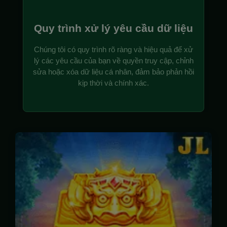
Quy trình xử lý yêu cầu dữ liệu
Chúng tôi có quy trình rõ ràng và hiệu quả để xử
lý các yêu cầu của bạn về quyền truy cập, chỉnh
sửa hoặc xóa dữ liệu cá nhân, đảm bảo phản hồi
kịp thời và chính xác.