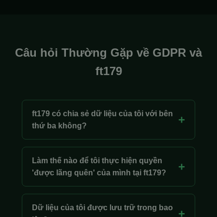
Câu hỏi Thường Gặp về GDPR và
ft179
ft179 có chia sẻ dữ liệu của tôi với bên
+
thứ ba không?
Làm thế nào để tôi thực hiện quyền
+
'được lãng quên' của mình tại ft179?
Dữ liệu của tôi được lưu trữ trong bao
+