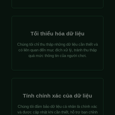
Tối thiểu hóa dữ liệu
Chúng tôi chỉ thu thập những dữ liệu cần thiết và
có liên quan đến mục đích xử lý, tránh thu thập
quá mức thông tin của người chơi.
Tính chính xác của dữ liệu
Chúng tôi đảm bảo dữ liệu cá nhân là chính xác
và được cập nhật khi cần thiết, hỗ trợ bạn chỉnh