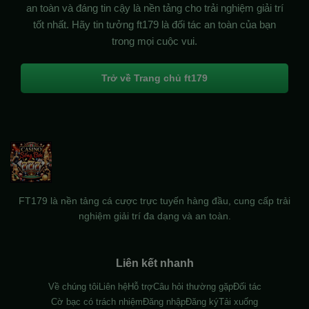
an toàn và đáng tin cậy là nền tảng cho trải nghiệm giải trí
tốt nhất. Hãy tin tưởng ft179 là đối tác an toàn của bạn
trong mọi cuộc vui.
Trở về Trang chủ ft179
FT179 là nền tảng cá cược trực tuyến hàng đầu, cung cấp trải
nghiệm giải trí đa dạng và an toàn.
Liên kết nhanh
Về chúng tôi
Liên hệ
Hỗ trợ
Câu hỏi thường gặp
Đối tác
Cờ bạc có trách nhiệm
Đăng nhập
Đăng ký
Tải xuống